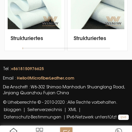
Strukturiertes
Strukturiertes
Mikrofaser-PU-
Mikrofaser-PU-
Vinyl-
Vinyl-
Ledermaterial für
Ledermaterial für
Autositzbezüge
Autositzbezüge
+8618150976625
Tel :
Hello@MicrofiberLeather.com
Email :
Die Anschrift : W6-302 Shimao Manhadun Shuanglong Road,
Jinjiang Quanzhou Fujian China
© Urheberrechte © - 2010-2020 : Alle Rechte vorbehalten.
bloggen
|
Seitenverzeichnis
|
XML
|
Datenschutz-Bestimmungen
|
IPv6-Netzwerk unterstützt