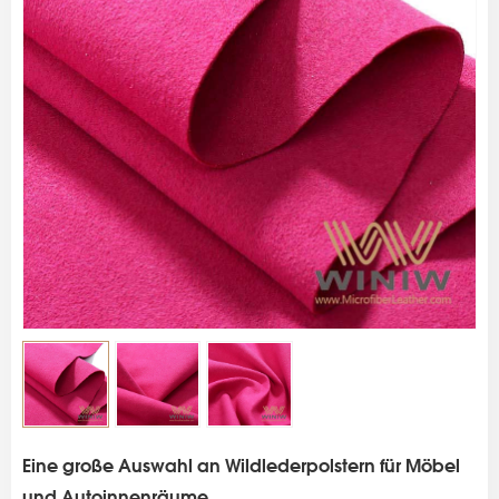
s
Eine große Auswahl an Wildlederpolstern für Möbel
und Autoinnenräume