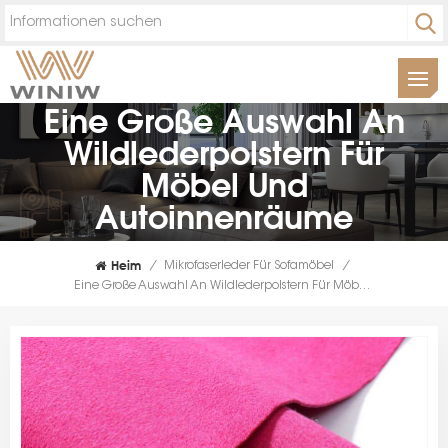
Eine Große Auswahl An
Wildlederpolstern Für
Möbel Und
Autoinnenräume
Heim
/
Mikrofaserleder Für Sofamöbel
/
Eine Große Auswahl An Wildlederpolstern Für Möbel Und Autoinnenräume