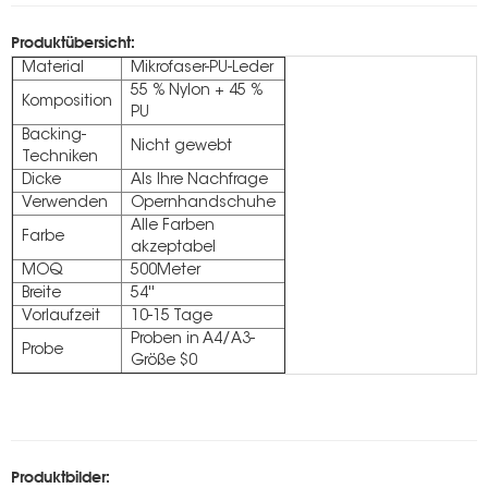
Produktübersicht:
Material
Mikrofaser-PU-Leder
55 % Nylon + 45 %
Komposition
PU
Backing-
Nicht gewebt
Techniken
Dicke
Als Ihre Nachfrage
Verwenden
Opernhandschuhe
Alle Farben
Farbe
akzeptabel
MOQ
500Meter
Breite
54''
Vorlaufzeit
10-15 Tage
Proben in A4/A3-
Probe
Größe $0
Produktbilder: