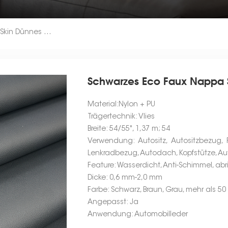
Schwarzes Eco Faux Nappa Skin Dünnes Ledergewebe
Schwarzes Eco Faux Nappa
Material:Nylon + PU
Trägertechnik: Vlies
Breite: 54/55", 1,37 m; 54
Verwendung: Autositz, Autositzbezug, F
Lenkradbezug, Autodach, Kopfstütze, A
Feature: Wasserdicht, Anti-Schimmel, abr
Dicke: 0,6 mm-2,0 mm
Farbe: Schwarz, Braun, Grau, mehr als 5
Angepasst: Ja
Anwendung: Automobilleder