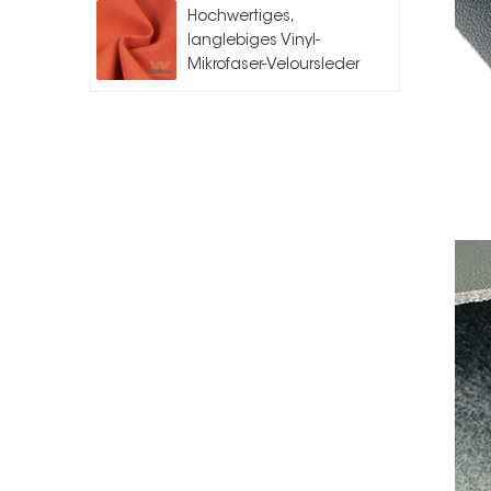
Hochwertiges,
langlebiges Vinyl-
Mikrofaser-Veloursleder
für Auto