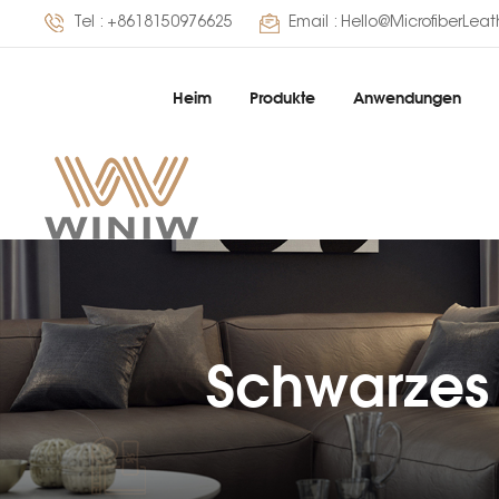
Tel :
+8618150976625
Email :
Hello@MicrofiberLea
Heim
Produkte
Anwendungen
Schwarzes