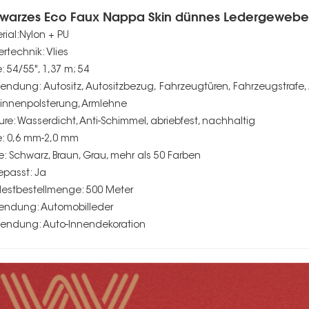
warzes Eco Faux Nappa Skin dünnes Ledergeweb
rial:Nylon + PU
ertechnik: Vlies
e: 54/55", 1,37 m; 54
endung: Autositz, Autositzbezug, Fahrzeugtüren, Fahrzeugstrafe,
innenpolsterung, Armlehne
ure: Wasserdicht, Anti-Schimmel, abriebfest, nachhaltig
e: 0,6 mm-2,0 mm
e: Schwarz, Braun, Grau, mehr als 50 Farben
passt: Ja
estbestellmenge: 500 Meter
ndung: Automobilleder
endung: Auto-Innendekoration