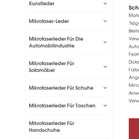
Kunstleder
Sch
Mate
Mikrofaser-Leder
Träg
Breit
Mikrofaserleder Für Die
Verw
Automobilindustrie
Auto
Feat
Mikrofaserleder Für
Dick
Sofamöbel
Farb
Ange
Mind
Mikrofaserleder Für Schuhe
Anwe
Verw
Mikrofaserleder Für Taschen
Mikrofaserleder Für
Handschuhe