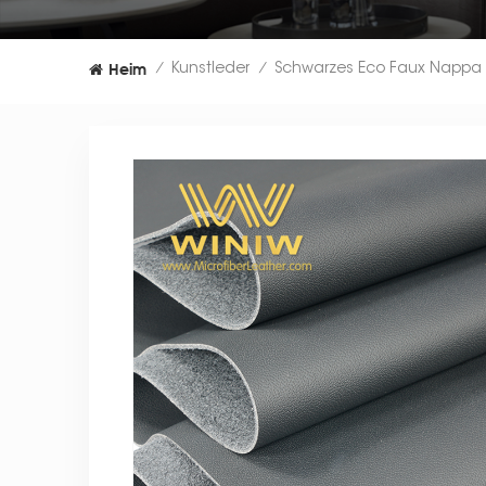
Heim
Kunstleder
/
/