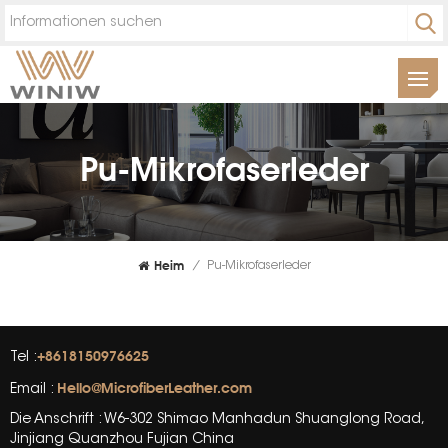
Pu-Mikrofaserleder
Heim
/
Pu-Mikrofaserleder
+8618150976625
Tel :
Hello@MicrofiberLeather.com
Email :
Die Anschrift : W6-302 Shimao Manhadun Shuanglong Road,
Jinjiang Quanzhou Fujian China