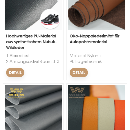
Hochwertiges PU-Material
Öko-Nappalederimitat für
aus synthetischem Nubuk-
Autopolstermaterial
Wildleder
s
1.Abriebfest.
Material:Nylon +
2.Atmungsaktivit&auml;t. 3.
PUTrägertechnik:
Frei von Schwermetallen.
VliesMuster: geprägtBreite:
DETAIL
DETAIL
&nbsp; &nbsp;
54/55 Zoll, 1,37
mVerwendung: Autositz,
Autositzbezug,
Fahrzeugtüren,
Fahrzeugstrafe,
Armaturenbrett,
Lenkradbezug, Autodach,
Kopfstütze,
Autoinnenpolsterung,
ArmlehneFeature: