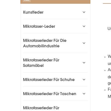
Kunstleder
Mikrofaser-Leder
U
Mikrofaserleder Für Die
Automobilindustrie
W
Mikrofaserleder Für
u
Sofamöbel
A
d
Mikrofaserleder Für Schuhe
g
F
Mikrofaserleder Für Taschen
M
Mikrofaserleder Für