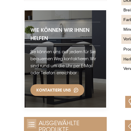
Dic
Brei
Far
WIE KÖNNEN WIR IHNEN
Min
HELFEN
Vorl
Pro
Sie können uns auf jedem für Sie
Her
bequemen Weg kontaktieren. Wir
sind rund um die Uhr per E-Mail
Ver
oder Telefon erreichbar.
KONTAKTIERE UNS
AUSGEWÄHLTE
PRODUKTE