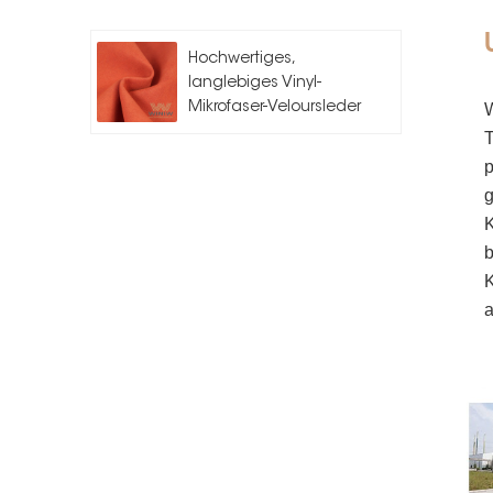
Hochwertiges,
langlebiges Vinyl-
W
Mikrofaser-Veloursleder
für Auto
T
p
g
K
b
a