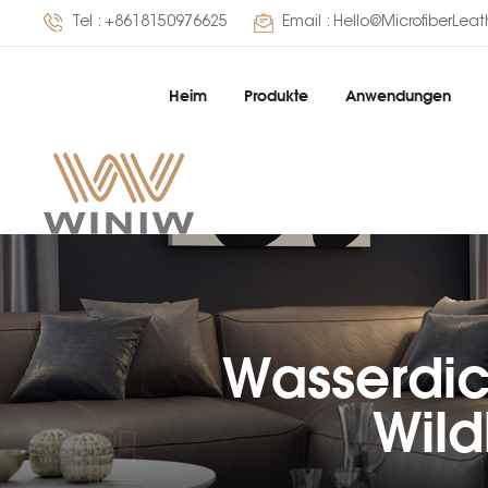
Tel :
+8618150976625
Email :
Hello@MicrofiberLea
Heim
Produkte
Anwendungen
Wasserdic
Wild