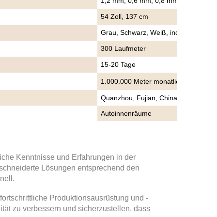
1,2 mm, 0,6 mm, 0,8 mm, 1,0 mm, 1
54 Zoll, 137 cm
Grau, Schwarz, Weiß, individuelle Fa
300 Laufmeter
15-20 Tage
1.000.000 Meter monatlich
Quanzhou, Fujian, China
Autoinnenräume
iche Kenntnisse und Erfahrungen in der
geschneiderte Lösungen entsprechend den
nell.
 fortschrittliche Produktionsausrüstung und -
ität zu verbessern und sicherzustellen, dass