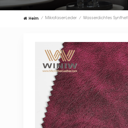
Heim
Mikrofaser-Leder
/
/