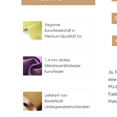
Veganer
Kunstlederstoff in
Premium-Qualität für
die
Taschenherstellung
1,4 mm dickes
Mikrofaser-Wildleder-
Ja, 
Kunstleder
eine
PU-L
Farb
Lieferant von
Pols
Basketball-
Ledergewebematerialien