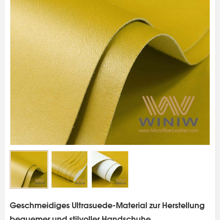
s
Geschmeidiges Ultrasuede-Material zur Herstellung
bequemer und stilvoller Handschuhe