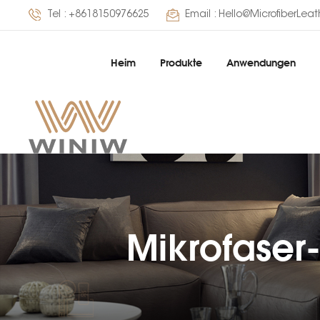
Tel :
+8618150976625
Email :
Hello@MicrofiberLea
Heim
Produkte
Anwendungen
Mikrofaser