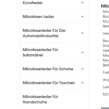
Kunstleder
Mik
Mat
Mikrofaser-Leder
Bac
Mus
Brei
Mikrofaserleder Für Die
Ve
Automobilindustrie
Bes
Dic
Mikrofaserleder Für
Her
Sofamöbel
Ma
Mo
Brei
Mikrofaserleder Für Schuhe
Far
An
Mikrofaserleder Für Taschen
Lief
M
Mikrofaserleder Für
Handschuhe