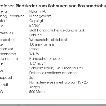
rofaser-Rindsleder zum Schnüren von Boxhandsch
erial
Nylon + PU
king-Techniken
Nicht gewebt
ter
Geprägt
te
54/55"
Golf, Handschuhe, Kleidungsstück,
rwenden
Schuhe
onderheit
Wasserdicht, abriebfest
ke
1,0 mm-1,6 mm
kunftsort
China
rkenname
WINIW
dellnummer
Handschuhe Leder
te
1,37 m; 54"
Schwarz, Braun, Grau, mehr als 20
be
Farben, akzeptieren anpassen
gepasst
Ja
Normalerweise innerhalb von 15 - 25
erzeit
Tagen.
OQ
500 Meter