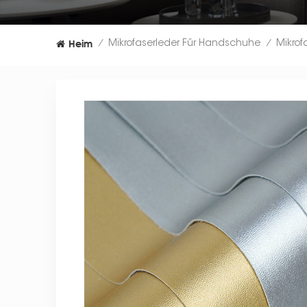
Heim
Mikrofaserleder Für Handschuhe
/
/