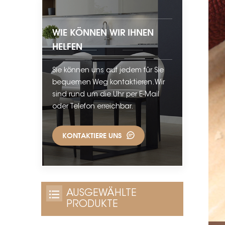
WIE KÖNNEN WIR IHNEN
HELFEN
Sie können uns auf jedem für Sie
bequemen Weg kontaktieren. Wir
sind rund um die Uhr per E-Mail
oder Telefon erreichbar.
KONTAKTIERE UNS
AUSGEWÄHLTE
PRODUKTE