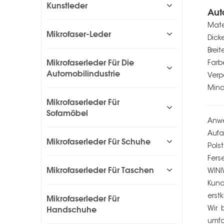
Kunstleder
Aut
Mate
Mikrofaser-Leder
Dick
Breit
Mikrofaserleder Für Die
Farbe
Automobilindustrie
Verp
Mind
Mikrofaserleder Für
Sofamöbel
Anwe
Aufa
Mikrofaserleder Für Schuhe
Pols
Fers
Mikrofaserleder Für Taschen
WINI
Kund
erst
Mikrofaserleder Für
Handschuhe
Wir 
umfa