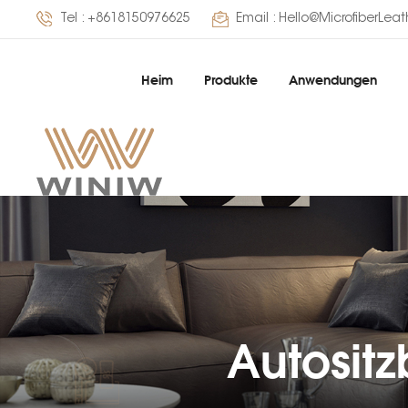
Tel :
+8618150976625
Email :
Hello@MicrofiberLea
Heim
Produkte
Anwendungen
Autosit