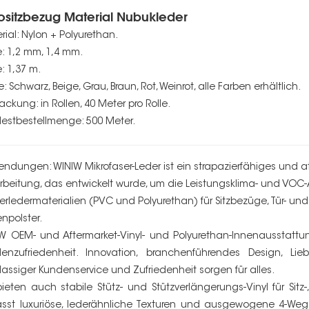
ositzbezug Material Nubukleder
rial: Nylon + Polyurethan.
e: 1,2 mm, 1,4 mm.
e: 1,37 m.
: Schwarz, Beige, Grau, Braun, Rot, Weinrot, alle Farben erhältlich.
ackung: in Rollen, 40 Meter pro Rolle.
estbestellmenge: 500 Meter.
ndungen: WINIW Mikrofaser-Leder ist ein strapazierfähiges und att
rbeitung, das entwickelt wurde, um die Leistungsklima- und VOC-An
terledermaterialien (PVC und Polyurethan) für Sitzbezüge, Tür- 
enpolster.
W OEM- und Aftermarket-Vinyl- und Polyurethan-Innenausstattu
enzufriedenheit. Innovation, branchenführendes Design, Lieb
klassiger Kundenservice und Zufriedenheit sorgen für alles.
bieten auch stabile Stütz- und Stützverlängerungs-Vinyl für Sit
sst luxuriöse, lederähnliche Texturen und ausgewogene 4-Wege-