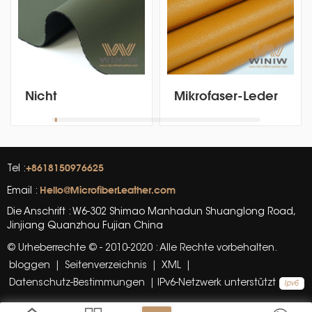
Nicht
Mikrofaser-Leder
lösungsmittelhaltiges
mit klassischem
Anti-Flecken-
Litschi-Muster für
Halbsilikon-
Möbelbezugsmaterial
Mikrofaser-Leder
+8618150976625
Tel :
Hello@MicrofiberLeather.com
Email :
Die Anschrift : W6-302 Shimao Manhadun Shuanglong Road,
Jinjiang Quanzhou Fujian China
© Urheberrechte © - 2010-2020 : Alle Rechte vorbehalten.
bloggen
|
Seitenverzeichnis
|
XML
|
Datenschutz-Bestimmungen
|
IPv6-Netzwerk unterstützt