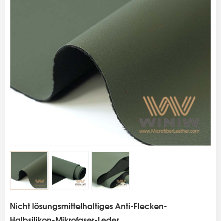
s
Nicht lösungsmittelhaltiges Anti-Flecken-
Halbsilikon-Mikrofaser-Leder