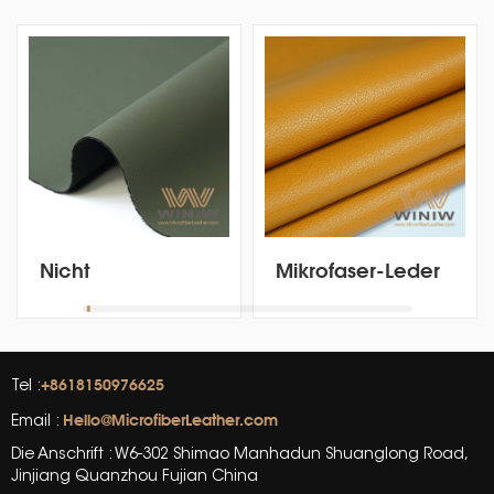
Nicht
Mikrofaser-Leder
lösungsmittelhaltiges
mit klassischem
Anti-Flecken-
Litschi-Muster für
Halbsilikon-
Möbelbezugsmaterial
Mikrofaser-Leder
+8618150976625
Tel :
Hello@MicrofiberLeather.com
Email :
Die Anschrift : W6-302 Shimao Manhadun Shuanglong Road,
Jinjiang Quanzhou Fujian China