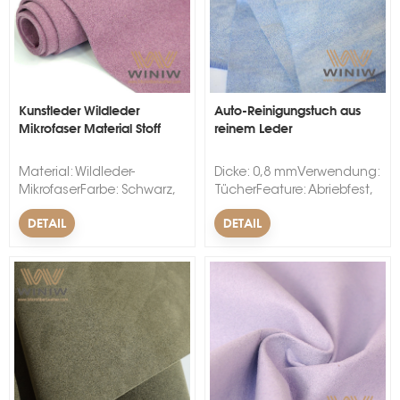
Kunstleder Wildleder
Auto-Reinigungstuch aus
Mikrofaser Material Stoff
reinem Leder
s
Material: Wildleder-
Dicke: 0,8 mmVerwendung:
MikrofaserFarbe: Schwarz,
TücherFeature: Abriebfest,
Dunkelanthrazit, Wein, Grau,
weich, elastisch, Anti-
DETAIL
DETAIL
Beige, kundenspezifische
MehltauBreite:
FarbenBreite: 140 cm ± 3
137cm±2Muster:
cmMOQ: 300 Meter pro
Umweltfreundlich, gute
Farbe.Geeignet für
Handfell, guter
Autositze, Autos,
Schreibeffekt, NMaterial:
Sitzbezüge, Autotür,
Nylon+PU
Autostrafe, Armaturenbrett,
Lenkradbezug, Dach,
Kopfstütze, Autoinnenraum,
Armlehne.