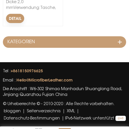
Dicke:2,0
mmVerwendung:Tasche,
Schuhe, Dekoration,
DETAIL
Autositz, Notizbuch,
FutterBesonderheit:Abriebfest,
weich, wasserdicht, Anti-
SchimmelBreite:54/55"Muster:Fertig
KATEGORIEN
bearbeitetMaterial:Nylon &
PU
+8618150976625
Tel :
Hello@MicrofiberLeather.com
Email :
Die Anschrift : W6-302 Shimao Manhadun Shuanglong Road,
Jinjiang Quanzhou Fujian China
© Urheberrechte © - 2010-2020 : Alle Rechte vorbehalten.
bloggen
|
Seitenverzeichnis
|
XML
|
Datenschutz-Bestimmungen
|
IPv6-Netzwerk unterstützt