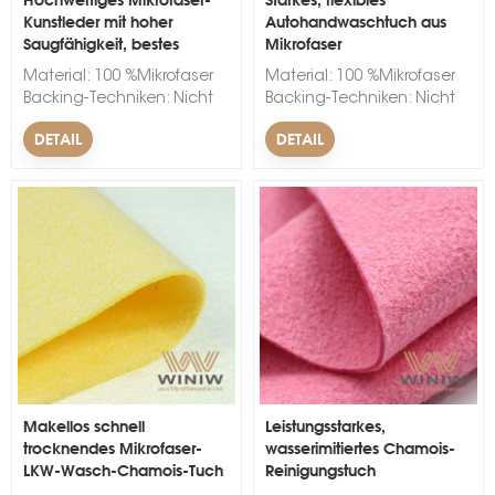
Kunstleder mit hoher
Autohandwaschtuch aus
Saugfähigkeit, bestes
Mikrofaser
Chamois-Tuch
Material: 100 %Mikrofaser
Material: 100 %Mikrofaser
Backing-Techniken: Nicht
Backing-Techniken: Nicht
gewebt Breite: 150 cm.
gewebt Breite: 150 cm.
DETAIL
DETAIL
Dicke: 1 mm. Farbe:
Dicke: 1 mm. Farbe:
Schwarz, Wei&szlig;, Rot,
Schwarz, Wei&szlig;, Rot,
Blau, Gr&uuml;n, Gelb, Rosa
Blau, Gr&uuml;n, Gelb, Rosa
Markenname: WINIW
Markenname: WINIW
Mindestbestellmenge: 300
Mindestbestellmenge: 300
Laufmeter. Vorlaufzeit: 10-
Laufmeter. Vorlaufzeit: 10-
15 Tage. &nbsp;
15 Tage. &nbsp;
Makellos schnell
Leistungsstarkes,
trocknendes Mikrofaser-
wasserimitiertes Chamois-
LKW-Wasch-Chamois-Tuch
Reinigungstuch