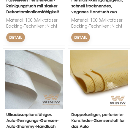
Reinigungstuch mit starker
schnell trocknendes,
Dekontaminationsfähigkeit
veganes Handtuch aus
künstlicher Gämsenhaut
Material: 100 %Mikrofaser
Material: 100 %Mikrofaser
Backing-Techniken: Nicht
Backing-Techniken: Nicht
gewebt Breite: 150 cm.
gewebt Breite: 150 cm.
DETAIL
DETAIL
Dicke: 1 mm. Farbe:
Dicke: 1 mm. Farbe:
Schwarz, Wei&szlig;, Rot,
Schwarz, Wei&szlig;, Rot,
Blau, Gr&uuml;n, Gelb, Rosa
Blau, Gr&uuml;n, Gelb, Rosa
Markenname: WINIW
Markenname: WINIW
Mindestbestellmenge: 300
Mindestbestellmenge: 300
Laufmeter. Vorlaufzeit: 10-
Laufmeter. Vorlaufzeit: 10-
15 Tage. &nbsp;
15 Tage. &nbsp;
Ultraabsorptionsfähiges
Doppelseitiger, perforierter
Auto-Reinigungs-Gämsen-
Kunstleder-Gämsenstoff für
Auto-Shammy-Handtuch
das Auto