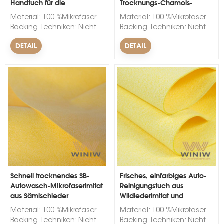
Handtuch für die
Trocknungs-Chamois-
Fahrzeugwäsche
Trocknungstuch
Material: 100 %Mikrofaser
Material: 100 %Mikrofaser
Backing-Techniken: Nicht
Backing-Techniken: Nicht
gewebt Breite: 150 cm.
gewebt Breite: 150 cm.
DETAIL
DETAIL
Dicke: 1 mm. Farbe:
Dicke: 1 mm. Farbe:
Schwarz, Wei&szlig;, Rot,
Schwarz, Wei&szlig;, Rot,
Blau, Gr&uuml;n, Gelb, Rosa
Blau, Gr&uuml;n, Gelb, Rosa
Markenname: WINIW
Markenname: WINIW
Mindestbestellmenge: 300
Mindestbestellmenge: 300
Laufmeter. Vorlaufzeit: 10-
Laufmeter. Vorlaufzeit: 10-
15 Tage. &nbsp;
15 Tage. &nbsp;
Schnell trocknendes SB-
Frisches, einfarbiges Auto-
Autowasch-Mikrofaserimitat
Reinigungstuch aus
aus Sämischleder
Wildlederimitat und
Sämischleder für das Auto
Material: 100 %Mikrofaser
Material: 100 %Mikrofaser
Backing-Techniken: Nicht
Backing-Techniken: Nicht