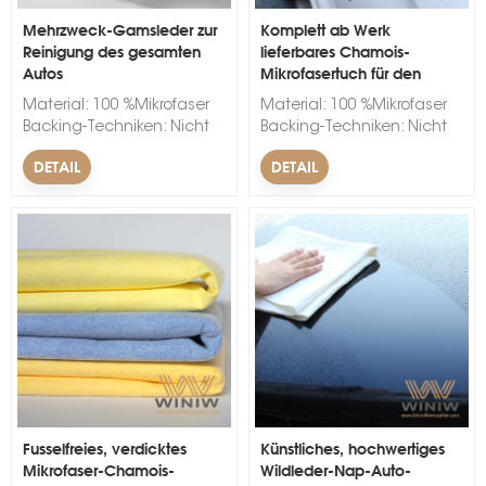
Mehrzweck-Gamsleder zur
Komplett ab Werk
Reinigung des gesamten
lieferbares Chamois-
Autos
Mikrofasertuch für den
Autoinnenraum
Material: 100 %Mikrofaser
Material: 100 %Mikrofaser
Backing-Techniken: Nicht
Backing-Techniken: Nicht
gewebt Breite: 150 cm.
gewebt Breite: 150 cm.
DETAIL
DETAIL
Dicke: 1 mm. Farbe:
Dicke: 1 mm. Farbe:
Schwarz, Wei&szlig;, Rot,
Schwarz, Wei&szlig;, Rot,
Blau, Gr&uuml;n, Gelb, Rosa
Blau, Gr&uuml;n, Gelb, Rosa
Markenname: WINIW
Markenname: WINIW
Mindestbestellmenge: 300
Mindestbestellmenge: 300
Laufmeter. Vorlaufzeit: 10-
Laufmeter. Vorlaufzeit: 10-
15 Tage. &nbsp;
15 Tage. &nbsp;
Fusselfreies, verdicktes
Künstliches, hochwertiges
Mikrofaser-Chamois-
Wildleder-Nap-Auto-