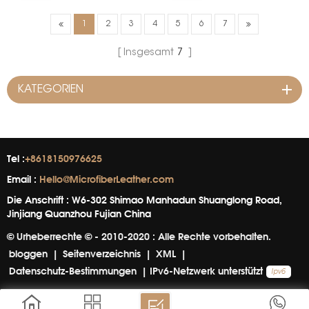
Blau, Gr&uuml;n, Gelb, Rosa
Blau, Gr&uuml;n, Gelb, Rosa
Markenname: WINIW
Markenname: WINIW
1
2
3
4
5
6
7
Mindestbestellmenge: 300
Mindestbestellmenge: 300
Laufmeter. Vorlaufzeit: 10-
Laufmeter. Vorlaufzeit: 10-
Insgesamt
7
15 Tage. &nbsp;
15 Tage. &nbsp;
KATEGORIEN
Tel :
+8618150976625
Email :
Hello@MicrofiberLeather.com
Die Anschrift : W6-302 Shimao Manhadun Shuanglong Road,
Jinjiang Quanzhou Fujian China
© Urheberrechte © - 2010-2020 : Alle Rechte vorbehalten.
bloggen
|
Seitenverzeichnis
|
XML
|
Datenschutz-Bestimmungen
|
IPv6-Netzwerk unterstützt