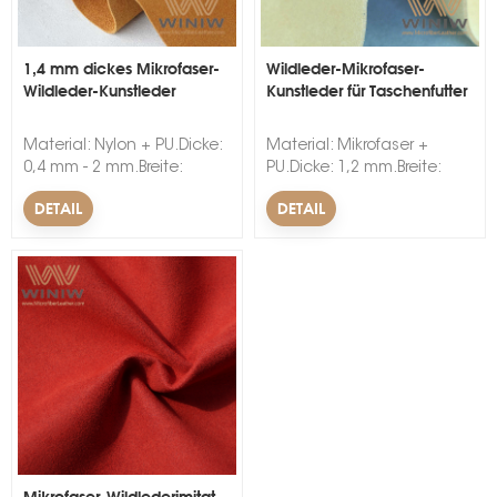
1,4 mm dickes Mikrofaser-
Wildleder-Mikrofaser-
Wildleder-Kunstleder
Kunstleder für Taschenfutter
Material: Nylon + PU.Dicke:
Material: Mikrofaser +
0,4 mm - 2 mm.Breite:
PU.Dicke: 1,2 mm.Breite:
54".Farbe: Schwarz, Beige,
54".Farbe: Schwarz, Grau,
DETAIL
DETAIL
Grau, Braun, Wein, Camel,
Beige, Braun, Wein, alle
Hellbraun, Zimt, Rot, Grün,
Farben erhältlich.
alle Farben erhältlich.
Mikrofaser-Wildlederimitat