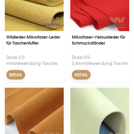
Wildleder-Mikrofaser-Leder
Mikrofaser-Veloursleder für
für Taschenfutter
Schmuckständer
s
Dicke:2,0
Dicke:0,5-
mmVerwendung:Tasche,
0,6mmVerwendung:Tasche,
Schuhe, Dekoration,
Schuhe, Dekoration,
DETAIL
DETAIL
Autositz, Notizbuch,
Autositz, Handschuhe,
FutterBesonderheit:Abriebfest,
FutterBesonderheit:Abriebfest,
weich, wasserdicht, Anti-
weichBreite:54/55"Muster:Fert
SchimmelBreite:54/55"Muster:Fertig
bearbeitetMaterial:PA & PU
bearbeitetMaterial:Nylon &
PU