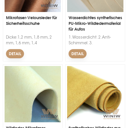
Mikrofaser-Veloursleder für
Wasserdichtes synthetisches
Sicherheitsschuhe
PU-Mikro-Wildledermaterial
für Autos
Dicke:1,2 mm, 1,8 mm, 2
1. Wasserdicht. 2. Anti-
mm, 1,6 mm, 1,4
Schimmel. 3.
mm.Verwendung:Tasche,
Faltenbest&auml;ndig.
DETAIL
DETAIL
Schuhe, Möbel, Dekoration,
&nbsp; &nbsp;
Heimtextilien, Notizbuch,
FutterBesonderheit:Abriebfest,
weich, Anti-
SchimmelBreite:54/55"Muster:Umweltfreundlich,
gute Haptik, guter
SchreibeffektMaterial:Nylon+PU
Wildleder-Mikrofaser-
Synthetisches Wildleder aus