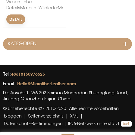
Wesentliche
DetailsMaterial:WildlederModell-
Nr:Mikrofaser-
DETAIL
VelourslederBacking-
Techniken:gestricktMuster:GeprägtBreite:54/55"Dicke:0,5
mm-2,0 mmRollenlänge:
30-50
KATEGORIEN
M/RolleMarkenname:WINIWBesonderheit:Wärmespeicherung,
hervorragende
Verarbeitung, schrumpffrei,
fühlt sich warm an,
umweltfreundlich&nbsp;&nbsp;
+8618150976625
Tel :
Hello@MicrofiberLeather.com
Email :
Die Anschrift : W6-302 Shimao Manhadun Shuanglong Road,
Jinjiang Quanzhou Fujian China
© Urheberrechte © - 2010-2020 : Alle Rechte vorbehalten.
bloggen
|
Seitenverzeichnis
|
XML
|
Datenschutz-Bestimmungen
|
IPv6-Netzwerk unterstützt