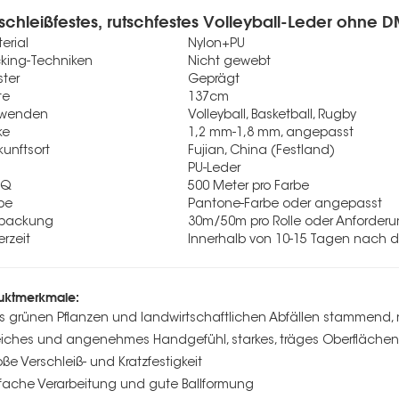
schleißfestes, rutschfestes Volleyball-Leder ohne 
erial
Nylon+PU
king-Techniken
Nicht gewebt
ter
Geprägt
te
137cm
rwenden
Volleyball, Basketball, Rugby
ke
1,2 mm-1,8 mm, angepasst
kunftsort
Fujian, China (Festland)
PU-Leder
OQ
500 Meter pro Farbe
be
Pantone-Farbe oder angepasst
rpackung
30m/50m pro Rolle oder Anforder
erzeit
Innerhalb von 10-15 Tagen nach 
uktmerkmale:
us grünen Pflanzen und landwirtschaftlichen Abfällen stammend,
eiches und angenehmes Handgefühl, starkes, träges Oberflächen
oße Verschleiß- und Kratzfestigkeit
nfache Verarbeitung und gute Ballformung