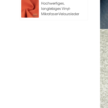
Hochwertiges,
langlebiges Vinyl-
Mikrofaser-Veloursleder
für Auto