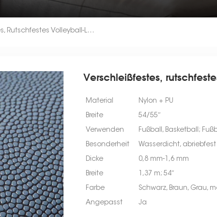
Verschleißfestes, Rutschfestes Volleyball-Leder Ohne DMFA
Verschleißfestes, rutschfes
Material
Nylon + PU
Breite
54/55″
Verwenden
Fußball, Basketball; Fuß
Besonderheit
Wasserdicht, abriebfest
Dicke
0,8 mm-1,6 mm
Breite
1,37 m; 54″
Farbe
Schwarz, Braun, Grau, 
Angepasst
Ja