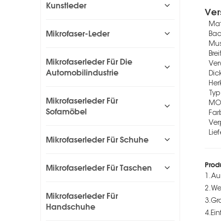
Kunstleder
Ver
Mat
Mikrofaser-Leder
Bac
Mus
Brei
Mikrofaserleder Für Die
Ve
Automobilindustrie
Dic
Her
Typ
Mikrofaserleder Für
M
Sofamöbel
Far
Ve
Lief
Mikrofaserleder Für Schuhe
Prod
Mikrofaserleder Für Taschen
1. A
2. W
Mikrofaserleder Für
3.Gr
Handschuhe
4.Ei