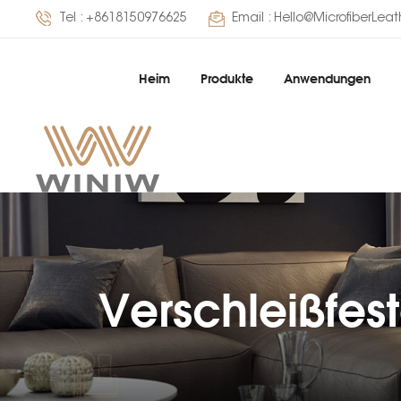
Tel :
+8618150976625
Email :
Hello@MicrofiberLea
Heim
Produkte
Anwendungen
Verschleißfest