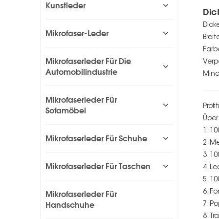
Kunstleder
Dic
Dick
Mikrofaser-Leder
Breit
Farb
Mikrofaserleder Für Die
Verp
Automobilindustrie
Mind
Mikrofaserleder Für
Profi
Sofamöbel
Über 
1. 1
Mikrofaserleder Für Schuhe
2. M
3. 1
Mikrofaserleder Für Taschen
4. L
5. 1
6. F
Mikrofaserleder Für
Handschuhe
7. P
8. T