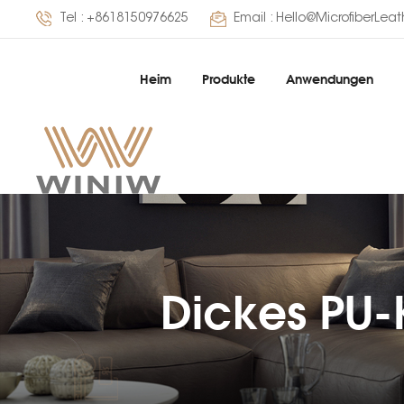
Tel :
+8618150976625
Email :
Hello@MicrofiberLea
Heim
Produkte
Anwendungen
Dickes PU-