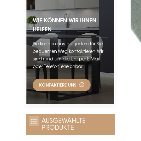
WIE KÖNNEN WIR IHNEN
HELFEN
Sie können uns auf jedem für Sie
bequemen Weg kontaktieren. Wir
sind rund um die Uhr per E-Mail
oder Telefon erreichbar.
KONTAKTIERE UNS
AUSGEWÄHLTE
PRODUKTE