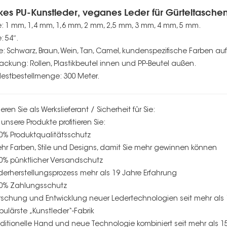
kes PU-Kunstleder, veganes Leder für Gürteltasche
e: 1 mm, 1,4 mm, 1,6 mm, 2 mm, 2,5 mm, 3 mm, 4 mm, 5 mm.
e: 54″.
e: Schwarz, Braun, Wein, Tan, Camel, kundenspezifische Farben auf 
ackung: Rollen, Plastikbeutel innen und PP-Beutel außen.
estbestellmenge: 300 Meter.
tieren Sie als Werkslieferant / Sicherheit für Sie:
unsere Produkte profitieren Sie:
00% Produktqualitätsschutz
ehr Farben, Stile und Designs, damit Sie mehr gewinnen können
00% pünktlicher Versandschutz
ederherstellungsprozess mehr als 19 Jahre Erfahrung
00% Zahlungsschutz
orschung und Entwicklung neuer Ledertechnologien seit mehr als
opulärste „Kunstleder“-Fabrik
raditionelle Hand und neue Technologie kombiniert seit mehr als 1