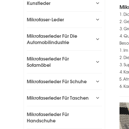
Kunstleder
Mik
1. D
Mikrofaser-Leder
2. G
3. Gr
Mikrofaserleder Für Die
4. Q
Automobilindustrie
Beso
1. I
Mikrofaserleder Für
2. D
Sofamöbel
3. S
4. K
5. A
Mikrofaserleder Für Schuhe
6. K
Mikrofaserleder Für Taschen
Mikrofaserleder Für
Handschuhe