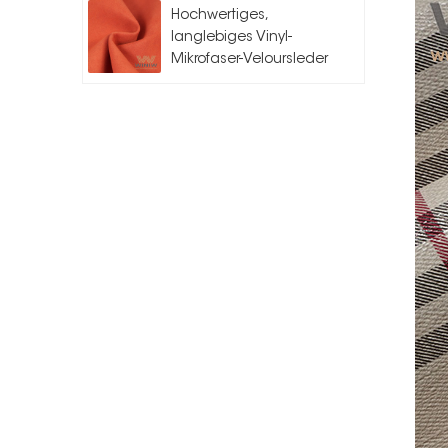
Hochwertiges,
langlebiges Vinyl-
Mikrofaser-Veloursleder
für Auto