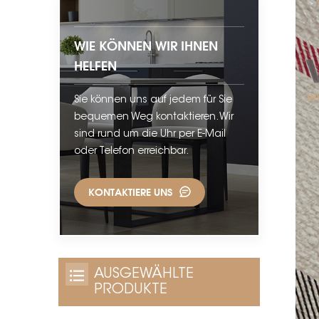
WIE KÖNNEN WIR IHNEN
HELFEN
Sie können uns auf jedem für Sie
bequemen Weg kontaktieren. Wir
sind rund um die Uhr per E-Mail
oder Telefon erreichbar.
KONTAKTIERE UNS
AUSGEWÄHLTE
PRODUKTE