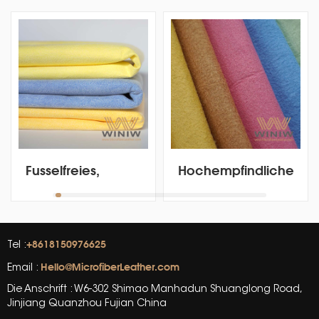
Fusselfreies,
Hochempfindliches,
verdicktes
weiches,
Mikrofaser-
künstliches
Chamois-
Chamois-Tuch
Handtuch für die
aus Mikrofaser für
+8618150976625
Tel :
Fahrzeugwäsche
Autos
Hello@MicrofiberLeather.com
Email :
Die Anschrift : W6-302 Shimao Manhadun Shuanglong Road,
Jinjiang Quanzhou Fujian China