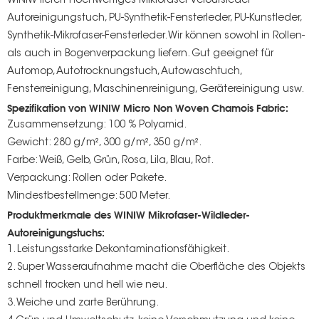
WINIW liefert hochwertiges Mikrofaser-Veloursleder-
Autoreinigungstuch, PU-Synthetik-Fensterleder, PU-Kunstleder,
Synthetik-Mikrofaser-Fensterleder. Wir können sowohl in Rollen-
als auch in Bogenverpackung liefern. Gut geeignet für
Automop, Autotrocknungstuch, Autowaschtuch,
Fensterreinigung, Maschinenreinigung, Gerätereinigung usw.
Spezifikation von WINIW Micro Non Woven Chamois Fabric:
Zusammensetzung: 100 % Polyamid.
Gewicht: 280 g/m², 300 g/m², 350 g/m².
Farbe: Weiß, Gelb, Grün, Rosa, Lila, Blau, Rot.
Verpackung: Rollen oder Pakete.
Mindestbestellmenge: 500 Meter.
Produktmerkmale des WINIW Mikrofaser-Wildleder-
Autoreinigungstuchs:
1. Leistungsstarke Dekontaminationsfähigkeit.
2. Super Wasseraufnahme macht die Oberfläche des Objekts
schnell trocken und hell wie neu.
3. Weiche und zarte Berührung.