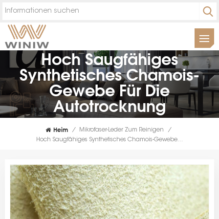
Hoch Saugfähiges
Synthetisches Chamois-
Gewebe Für Die
Autotrocknung
Heim
/
Mikrofaser-Leder Zum Reinigen
/
Hoch Saugfähiges Synthetisches Chamois-Gewebe Für Die Autotrocknung