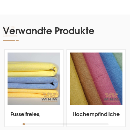
Verwandte Produkte
Hochempfindliches,
Streifenfreies,
weiches,
strapazierfähige
künstliches
Chamois-