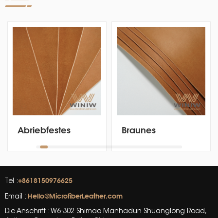
Abriebfestes
Braunes
synthetisches
Mikrofaser-
Nappaledergewebe
Kunstleder aus
für Etiketten
veganem Leder
für Etiketten
+8618150976625
Tel :
Hello@MicrofiberLeather.com
Email :
Die Anschrift : W6-302 Shimao Manhadun Shuanglong Road,