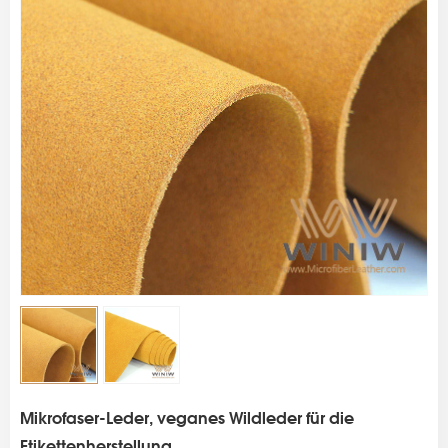
s
Mikrofaser-Leder, veganes Wildleder für die
Etikettenherstellung