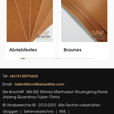
Abriebfestes
Braunes
synthetisches
Mikrofaser-
Nappaledergewebe
Kunstleder aus
für Etiketten
veganem Leder
für Etiketten
+8618150976625
Tel :
Hello@MicrofiberLeather.com
Email :
Die Anschrift : W6-302 Shimao Manhadun Shuanglong Road,
Jinjiang Quanzhou Fujian China
© Urheberrechte © - 2010-2020 : Alle Rechte vorbehalten.
bloggen
|
Seitenverzeichnis
|
XML
|