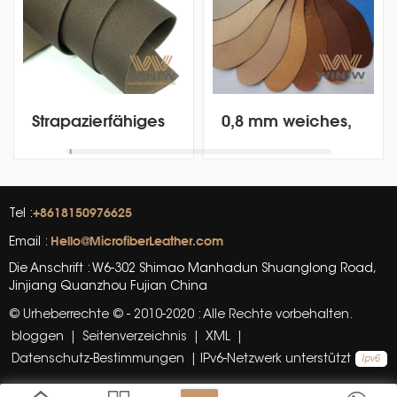
Strapazierfähiges
0,8 mm weiches,
Anti-Gelb-
antimikrobielles
Kunstleder für
Kunstleder-
Schuhfutter
Futtermaterial für
Schuhe
+8618150976625
Tel :
Hello@MicrofiberLeather.com
Email :
Die Anschrift : W6-302 Shimao Manhadun Shuanglong Road,
Jinjiang Quanzhou Fujian China
© Urheberrechte © - 2010-2020 : Alle Rechte vorbehalten.
bloggen
|
Seitenverzeichnis
|
XML
|
Datenschutz-Bestimmungen
|
IPv6-Netzwerk unterstützt