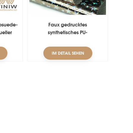
rosuede-
Faux gedrucktes
ueller
synthetisches PU-
Ledergewebe
IM DETAIL SEHEN