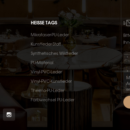
HEISSE TAGS
Mikrofaser-PU-Leder
Bit
Ihn
Kunstleder-Stoff
Synthetisches Wildleder
PU-Material
Vinyl-PVC-Leder
Vinyl-PVC-Kunstleder
Thermo-PU-Leder
Farbwechsel PU-Leder