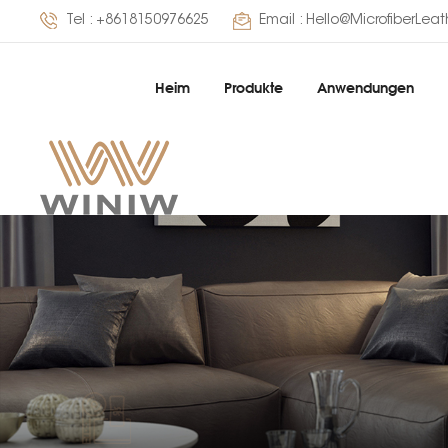
Tel :
+8618150976625
Email :
Hello@MicrofiberLea
Heim
Produkte
Anwendungen