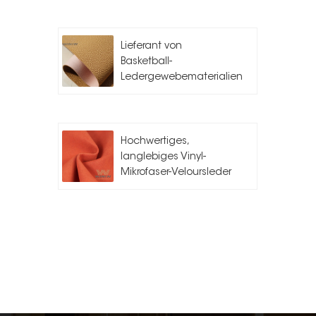
Lieferant von
Basketball-
Ledergewebematerialien
Hochwertiges,
langlebiges Vinyl-
Mikrofaser-Veloursleder
für Auto