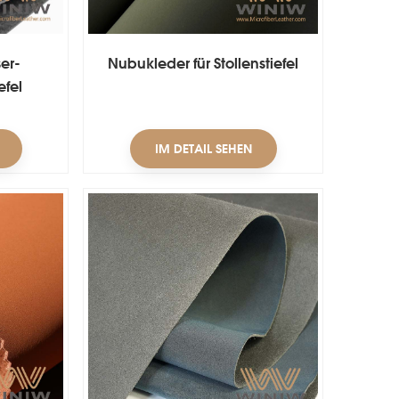
er-
Nubukleder für Stollenstiefel
efel
IM DETAIL SEHEN