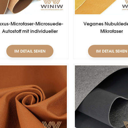
uxus-Microfaser-Microsuede-
Veganes Nubuklede
Autostoff mit individueller
Mikrofaser
Dicke
IM DETAIL SEHEN
IM DETAIL SEHEN