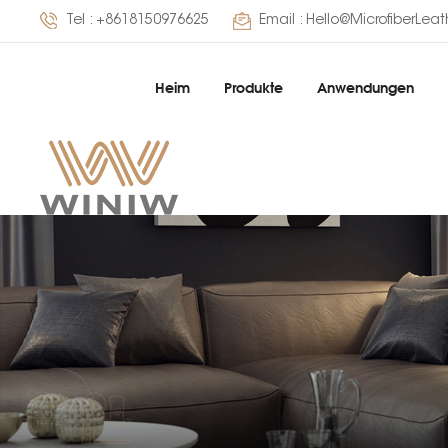
Tel :
+8618150976625
Email :
Hello@MicrofiberLea
Heim
Produkte
Anwendungen