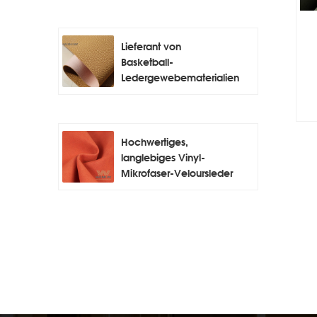
Lieferant von
Basketball-
Ledergewebematerialien
Hochwertiges,
langlebiges Vinyl-
Mikrofaser-Veloursleder
für Auto