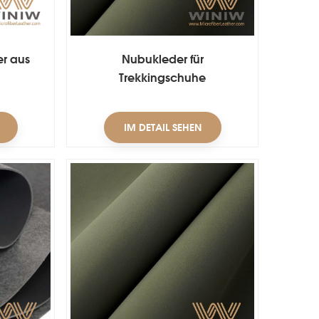
r aus
Nubukleder für
Trekkingschuhe
IM DETAIL SEHEN