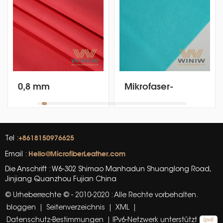
0,8 mm
Mikrofaser-
Mikrofaser-PU-
Synthetik-
Kunstledermaterial
Wildleder-
für orthopädische
Nubukleder für
Schuhe
Orthesenschuhe
+8618150976625
Tel :
Hello@MicrofiberLeather.com
Email :
Die Anschrift : W6-302 Shimao Manhadun Shuanglong Road,
Jinjiang Quanzhou Fujian China
© Urheberrechte © - 2010-2020 : Alle Rechte vorbehalten.
bloggen
|
Seitenverzeichnis
|
XML
|
Datenschutz-Bestimmungen
|
IPv6-Netzwerk unterstützt