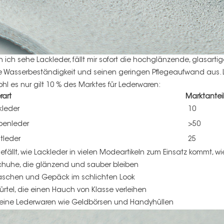
 ich sehe
Lackleder
, fällt mir sofort die hochglänzende, glasart
e Wasserbeständigkeit und seinen geringen Pflegeaufwand aus. La
hl es nur gilt
10 %
des Marktes für Lederwaren:
rart
Marktantei
kleder
10
benleder
>50
tleder
25
gefällt, wie Lackleder in vielen Modeartikeln zum Einsatz kommt, wi
chuhe, die glänzend und sauber bleiben
aschen und Gepäck im schlichten Look
ürtel, die einen Hauch von Klasse verleihen
leine Lederwaren wie Geldbörsen und Handyhüllen