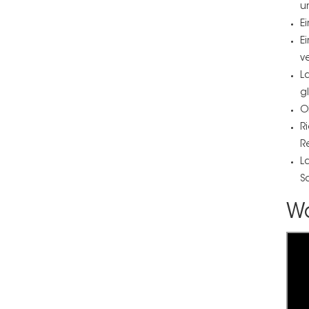
u
E
E
v
L
g
O
R
R
L
S
Wa