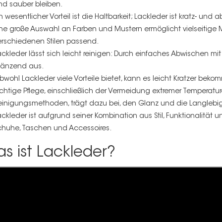
nd sauber bleiben.
in wesentlicher Vorteil ist die Haltbarkeit; Lackleder ist kratz- un
ine große Auswahl an Farben und Mustern ermöglicht vielseiti
erschiedenen Stilen passend.
ackleder lässt sich leicht reinigen: Durch einfaches Abwischen mi
länzend aus.
bwohl Lackleder viele Vorteile bietet, kann es leicht Kratzer beko
ichtige Pflege
, einschließlich der Vermeidung extremer Tempera
einigungsmethoden, trägt dazu bei, den Glanz und die Langlebigke
ackleder ist aufgrund seiner Kombination aus Stil, Funktionalität
chuhe, Taschen und Accessoires.
s ist Lackleder?