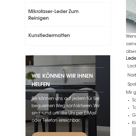
Mikrofaser-Leder Zum
Reinigen
Kunstledermatten
Wenn
sein
obwo
Lede
Lac
WIE KÖNNEN WIR IHNEN
Nar
HELFEN
Spal
Mir 
Sie können uns auf jedem für Sie
S
bequemen Weg kontaktieren. Wir
T
sind rund um die Uhr per E-Mail
G
oder Telefon erreichbar.
K