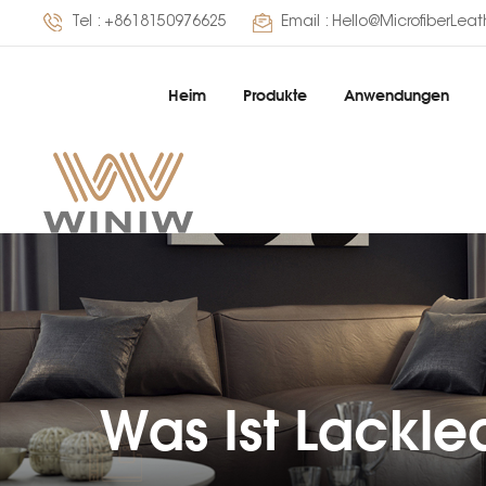
Tel :
+8618150976625
Email :
Hello@MicrofiberLea
Heim
Produkte
Anwendungen
Was Ist Lackle