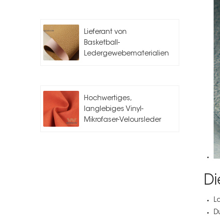
Lieferant von
Basketball-
Ledergewebematerialien
Hochwertiges,
langlebiges Vinyl-
Mikrofaser-Veloursleder
für Auto
Di
L
D