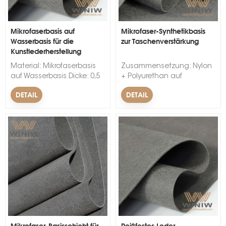
Mikrofaserbasis auf
Mikrofaser-Synthetikbasis
Wasserbasis für die
zur Taschenverstärkung
Kunstlederherstellung
Material: Mikrofaserbasis
Zusammensetzung: Nylon
auf Wasserbasis.Dicke: 0,5
+ Polyurethan auf
mm - 2,0 mm.Farbe: Grau,
Wasserbasis.Dicke: 0,5 mm
DETAIL
DETAIL
Weiß, angepasst.Breite: 143
- 2,2 mm.Farbe: Grau, Weiß,
+/- 2
angepasst.Breite: 143 +/- 2
cm.Mindestbestellmenge:
cm.Mindestbestellmenge:
1000 Meter.
1000 Meter.
Mikrofaser-Basisschicht für
Reißfestes Leder-