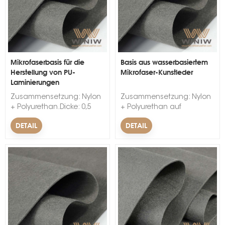
Mikrofaserbasis für die
Basis aus wasserbasiertem
Herstellung von PU-
Mikrofaser-Kunstleder
Laminierungen
s
Zusammensetzung: Nylon
Zusammensetzung: Nylon
+ Polyurethan.Dicke: 0,5
+ Polyurethan auf
mm - 2,2 mm.Farbe: Grau,
Wasserbasis.Dicke: 0,5 mm
DETAIL
DETAIL
Weiß, angepasst.Breite: 143
- 2,2 mm.Farbe: Grau, Weiß,
+/- 2
angepasst.Breite: 143 +/- 2
cm.Mindestbestellmenge:
cm.Mindestbestellmenge:
1000 Meter.
1000 Meter.