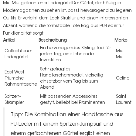
Miu Miu
geflochtener Ledergürtel
Der Gürtel, der häufig in
Modemagazinen zu sehen ist, passt hervorragend zu legeren
Outfits. Er verleiht dem Look Struktur und einen interessanten
Akzent, während die formstabile Tote Bag aus PU-Leder für
Funktionalität sorgt.
Artikel
Beschreibung
Marke
Ein hervorragendes Styling-Tool für
Geflochtener
Miu
jeden Tag, eine lohnende
Ledergürtel
Miu
Investition.
Sehr gefragtes
East West
Handtaschenmodell, vielseitig
Triumphe
Celine
einsetzbar vom Tag bis zum
Rahmentasche
Abend
Spitzen-
Mit passenden Accessoires
Saint
Strampler
gestylt, beliebt bei Prominenten
Laurent
Tipp: Die Kombination einer Handtasche aus
PU-Leder mit einem Spitzen-Jumpsuit und
einem geflochtenen Gürtel ergibt einen