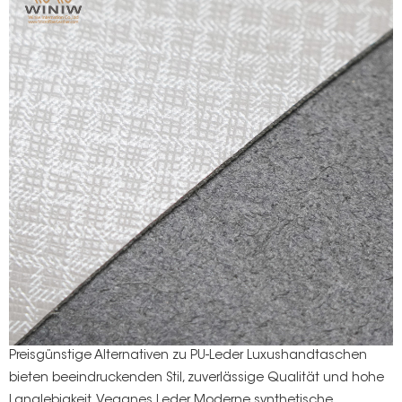
s
Preisgünstige Alternativen zu
PU-Leder
Luxushandtaschen
bieten beeindruckenden Stil, zuverlässige Qualität und hohe
Langlebigkeit.
Veganes Leder
Moderne synthetische