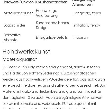
Preisgünstige
Hardware-Funktion
Luxushandtaschen
Alternativen
Hochwertige
Metallverschlüsse
Langlebig, stilvoll
Verarbeitung
Kundenspezifisches
Logoschilder
Imitation, trendy
Design
Dekorative
Einzigartige Details
modisch
Akzente
Handwerkskunst
Materialqualität
PU-Leder, auch Polyurethanleder genannt, ahmt Aussehen
und Haptik von echtem Leder nach. Luxushandtaschen
werden aus hochwertigem PU-Leder gefertigt, das sich durch
eine geschmeidige Textur und satte Farben auszeichnet. Das
Material ist kratz- und fleckenbeständig und somit ideal für
den täglichen Gebrauch. Auch preisgünstigere Alternativen
bieten mittlerweile eine verbesserte PU-Lederqualität mit