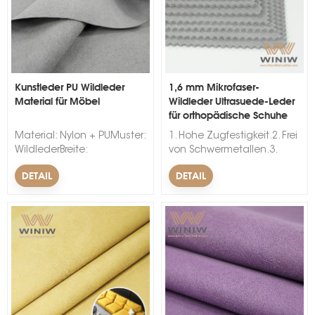
Kunstleder PU Wildleder
1,6 mm Mikrofaser-
Material für Möbel
Wildleder Ultrasuede-Leder
für orthopädische Schuhe
s
Material: Nylon + PUMuster:
1. Hohe Zugfestigkeit.2. Frei
WildlederBreite:
von Schwermetallen.3.
54/55"Verwendung:
Faltenbeständig.&nbsp;
DETAIL
DETAIL
Dekorativ, Stuhl, Möbel, Sofa,
Handschuhe, Autositz,
Auto, SchuheMerkmal:
Wasserdicht,
abriebfestDicke: 0,6 mm-2,0
mmFarbe: akzeptieren
anpassenLieferzeit:
innerhalb von 15 - 25
Tagen.Mindestbestellmenge:
500 Meter