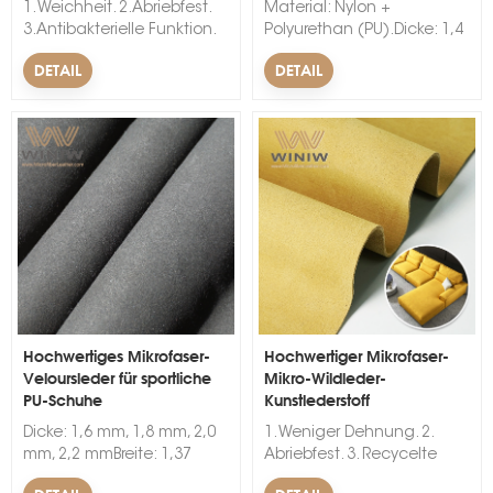
1. Weichheit. 2.Abriebfest.
Material: Nylon +
3.Antibakterielle Funktion.
Polyurethan (PU).Dicke: 1,4
&nbsp; &nbsp;
mm, 1,6 mm, 1,8 mm, 2,0
DETAIL
DETAIL
mm.Breite: 1,37 Meter
(54″).Größe: in Rollen,
normalerweise 30 laufende
Meter pro Rolle.Farbe:
Schwarz, Grau, Marineblau,
Camel, Braun, Pink, Beige,
Gelb, Rot, alle Farben
erhältlich.
Hochwertiges Mikrofaser-
Hochwertiger Mikrofaser-
Veloursleder für sportliche
Mikro-Wildleder-
PU-Schuhe
Kunstlederstoff
Dicke: 1,6 mm, 1,8 mm, 2,0
1. Weniger Dehnung. 2.
mm, 2,2 mmBreite: 1,37
Abriebfest. 3. Recycelte
mFarbe: Schwarz, Weiß,
Materialien. &nbsp; &nbsp;