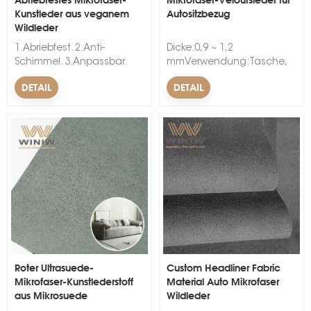
Kunstleder aus veganem
Autositzbezug
Wildleder
1.Abriebfest. 2.Anti-
Dicke:0,9 ~ 1,2
Schimmel. 3.Anpassbar.
mmVerwendung:Tasche,
&nbsp; &nbsp;
Schuhe, Dekoration,
DETAIL
DETAIL
Autositz,
FutterBesonderheit:Abriebfest,
weichBreite:54/55"Muster:Fert
bearbeitetMaterial:PU
Roter Ultrasuede-
Custom Headliner Fabric
Mikrofaser-Kunstlederstoff
Material Auto Mikrofaser
aus Mikrosuede
Wildleder