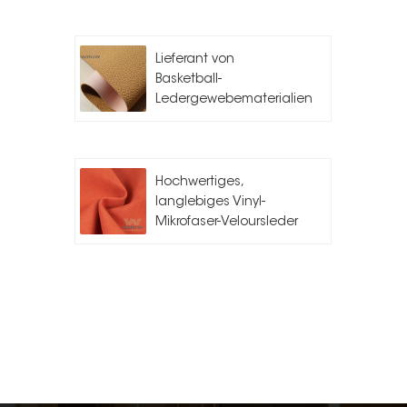
Lieferant von
Basketball-
Ledergewebematerialien
Hochwertiges,
langlebiges Vinyl-
Mikrofaser-Veloursleder
für Auto