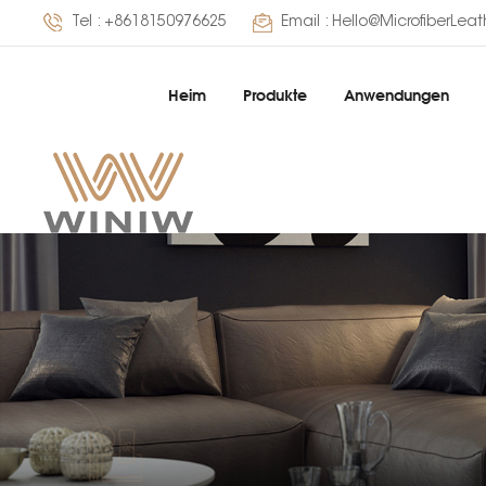
Tel :
+8618150976625
Email :
Hello@MicrofiberLea
Heim
Produkte
Anwendungen