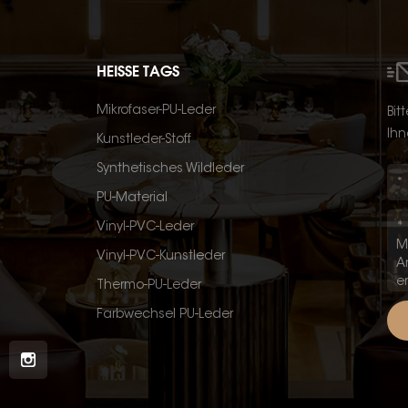
HEISSE TAGS
Mikrofaser-PU-Leder
Bit
Ihn
Kunstleder-Stoff
Synthetisches Wildleder
PU-Material
Vinyl-PVC-Leder
Vinyl-PVC-Kunstleder
Thermo-PU-Leder
Farbwechsel PU-Leder