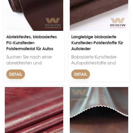
Abriebfestes, biobasiertes
Langlebige biobasierte
PU-Kunstleder-
Kunstleder-Polsterstoffe für
Polstermaterial für Autos
Autoleder
s
Suchen Sie nach einer
Biobasierte Kunstleder-
abriebfesten und
Autopolsterstoffe sind
umweltfreundlichen Option
langlebige und
DETAIL
DETAIL
für die Polsterung Ihres
nachhaltige Alternativen
Autos? Dann sind Sie bei
zu herkömmlichem Leder.
biobasiertem PU-Kunstleder
genau richtig!